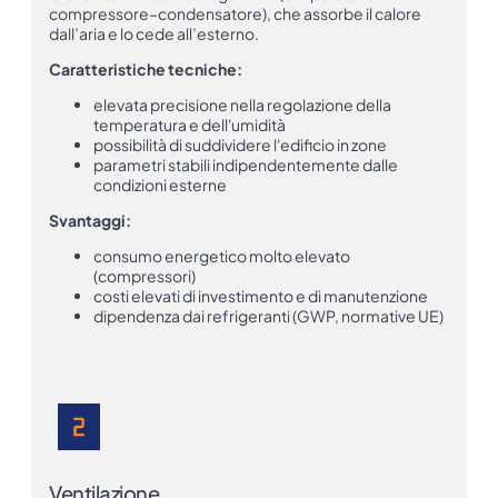
compressore–condensatore), che assorbe il calore
dall’aria e lo cede all’esterno.
Caratteristiche tecniche:
elevata precisione nella regolazione della
temperatura e dell'umidità
possibilità di suddividere l'edificio in zone
parametri stabili indipendentemente dalle
condizioni esterne
Svantaggi:
consumo energetico molto elevato
(compressori)
costi elevati di investimento e di manutenzione
dipendenza dai refrigeranti (GWP, normative UE)
Ventilazione