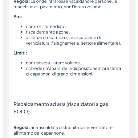
Regola:
Le onde infrarosse riscaldano le persone, le
macchine e il pavimento, non l'intero volume.
Pro:
comfort immediato,
riscaldamento a zone,
assenza di ricambio d'aria (capanne di
verniciatura, falegnamerie, settore alimentare).
Limiti:
non riscalda l'intero volume,
richiede un'analisi della disposizione in presenza
di capannoni di grandi dimensioni.
Riscaldamento ad aria (riscaldatori a gas
EOLO)
Regola:
aria riscaldata distribuita da un ventilatore
all'interno del capannone.