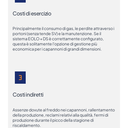
Costi di esercizio
Principalmente il consumo di gas, le perdite attraverso i
portoni (senza tende SV) e la manutenzione. Se il
sistema EOLO + DS è correttamente configurato,
questa è solitamente l'opzione di gestione più
economica per i capannoni di grandi dimensioni.
Costi indiretti
Assenze dovute al freddo nei capannoni, rallentamento
della produzione, reclami relativi alla qualità, fermi di
produzione durante il picco della stagione di
riscaldamento.