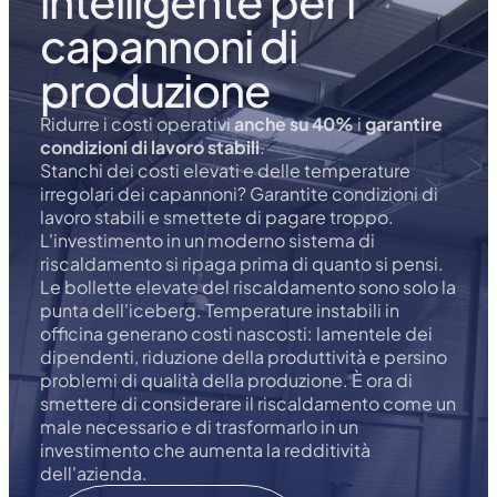
intelligente per i
capannoni di
produzione
Ridurre i costi operativi
anche su 40%
i
garantire
condizioni di lavoro stabili
.
Stanchi dei costi elevati e delle temperature
irregolari dei capannoni? Garantite condizioni di
lavoro stabili e smettete di pagare troppo.
L'investimento in un moderno sistema di
riscaldamento si ripaga prima di quanto si pensi.
Le bollette elevate del riscaldamento sono solo la
punta dell'iceberg. Temperature instabili in
officina generano costi nascosti: lamentele dei
dipendenti, riduzione della produttività e persino
problemi di qualità della produzione. È ora di
smettere di considerare il riscaldamento come un
male necessario e di trasformarlo in un
investimento che aumenta la redditività
dell'azienda.