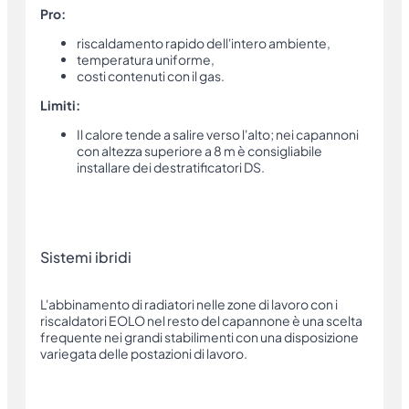
Pro:
riscaldamento rapido dell'intero ambiente,
temperatura uniforme,
costi contenuti con il gas.
Limiti:
Il calore tende a salire verso l'alto; nei capannoni
con altezza superiore a 8 m è consigliabile
installare dei destratificatori DS.
Sistemi ibridi
L'abbinamento di radiatori nelle zone di lavoro con i
riscaldatori EOLO nel resto del capannone è una scelta
frequente nei grandi stabilimenti con una disposizione
variegata delle postazioni di lavoro.