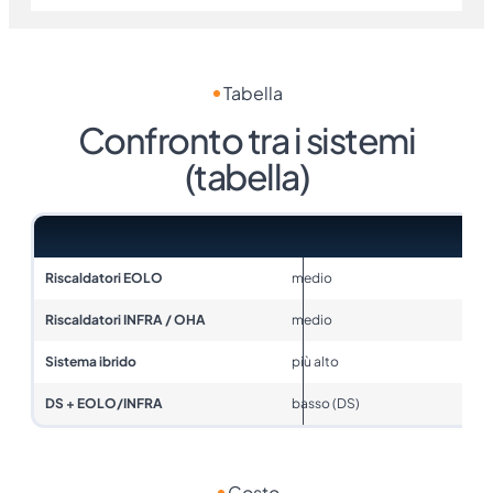
Tabella
Confronto tra i sistemi
(tabella)
Tecnologia
Costo di investimento
Riscaldatori EOLO
medio
Riscaldatori INFRA / OHA
medio
Sistema ibrido
più alto
DS + EOLO/INFRA
basso (DS)
Costo