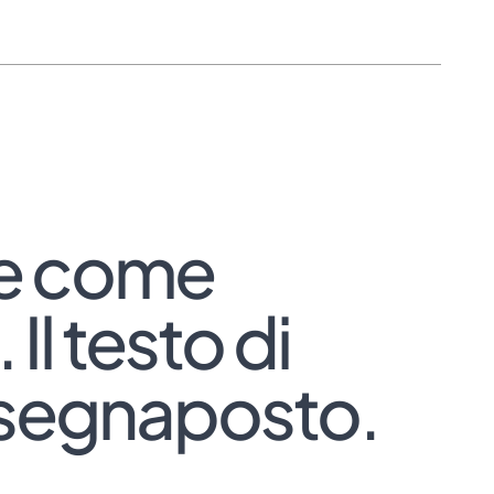
ire come
Il testo di
 segnaposto.