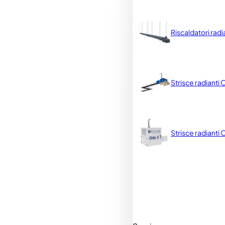
Riscaldatori rad
involucro principale
Strisce radianti
Strisce radianti
contenitore-piccolo