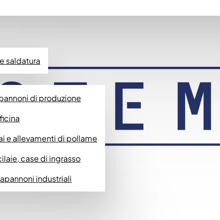
 e saldatura
pannoni di produzione
ficina
i e allevamenti di pollame
laie, case di ingrasso
pannoni industriali