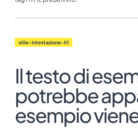
stile-intestazione-h1
Il testo di es
potrebbe apparir
esempio viene