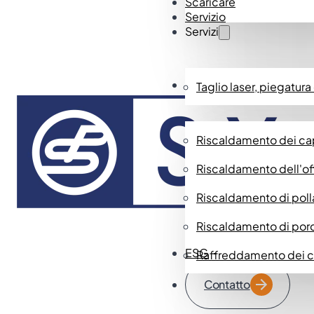
Scaricare
Servizio
Servizi
contenitore-medio
Soluzioni
Taglio laser, piegatura
Riscaldamento dei ca
Riscaldamento dell'of
contenitore-grande
Riscaldamento di polla
Riscaldamento di porci
ESG
Raffreddamento dei ca
Contatto