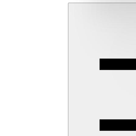
imbottitura globale
imbottitura-sezione-piccola