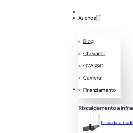
Vai al contenuto principale
Vai al piè di pagina
Azienda
Blog
Chi siamo
Struttura Classi
OWGSiD
Struttura di base definita e flessibile che p
Carriera
Prodotti
Finanziamento
Riscaldamento a infra
pagina-avvolgitore
Riscaldatori radi