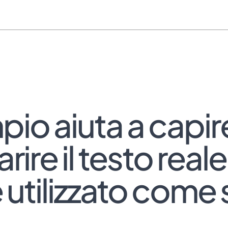
empio aiuta a cap
e il testo reale. 
 utilizzato come