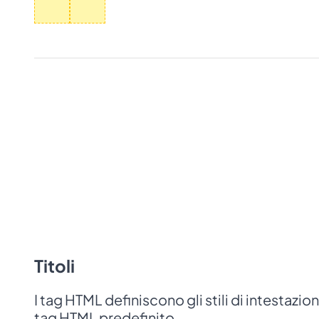
Titoli
I tag HTML definiscono gli stili di intestazio
tag HTML predefinito.