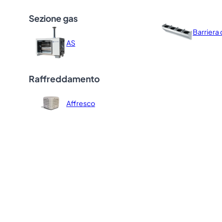
Sezione gas
Barriera 
AS
Raffreddamento
Affresco