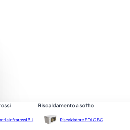
ossiamo utilizzare su tutte o sulla maggior parte d
rossi
Riscaldamento a soffio
anti a infrarossi BU
Riscaldatore EOLO BC