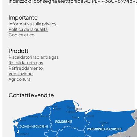
Indirizzo di consegna elettronica AE:PL-14380-6974
Importante
Informativa sulla privacy
Politica della qualità
Codice etico
Prodotti
Riscaldatori radianti a gas
Riscaldatori a gas
Raffreddamento
Ventilazione
Agricoltura
Contatti e vendite