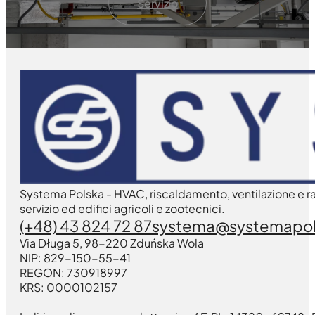
Servizio
Systema Polska - HVAC, riscaldamento, ventilazione e ra
servizio ed edifici agricoli e zootecnici.
(+48) 43 824 72 87
systema@systemapol
Via Długa 5, 98-220 Zduńska Wola
NIP: 829-150-55-41
REGON: 730918997
KRS: 0000102157