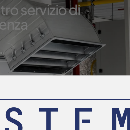
tro servizio di
tenza
io