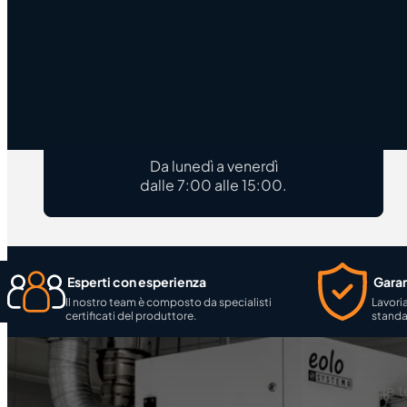
Contattateci
(+48) 43 824 72 87
serwis@systemapolska.pl
Orario di lavoro
Da lunedì a venerdì
dalle 7:00 alle 15:00.
Esperti con esperienza
Garan
Il nostro team è composto da specialisti
Lavori
certificati del produttore.
standa
Domande t