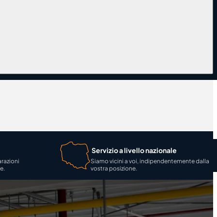
Servizio a livello nazionale
arazioni
Siamo vicini a voi, indipendentemente dalla
e.
vostra posizione.