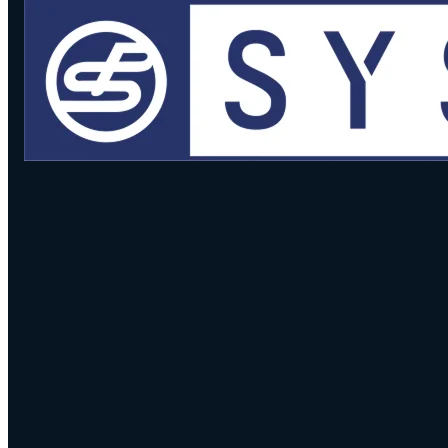
Visual
Segnalare Un Servizio
Usufruite dei nostri servizi
Servizio di garanzia
Ispezione delle
attrezzature