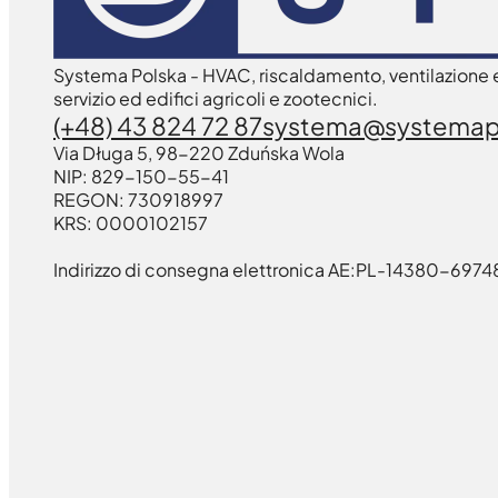
Systema Polska - HVAC, riscaldamento, ventilazione e 
servizio ed edifici agricoli e zootecnici.
(+48) 43 824 72 87
systema@systemapo
Via Długa 5, 98-220 Zduńska Wola
NIP: 829-150-55-41
REGON: 730918997
KRS: 0000102157
Indirizzo di consegna elettronica AE:PL-14380-69