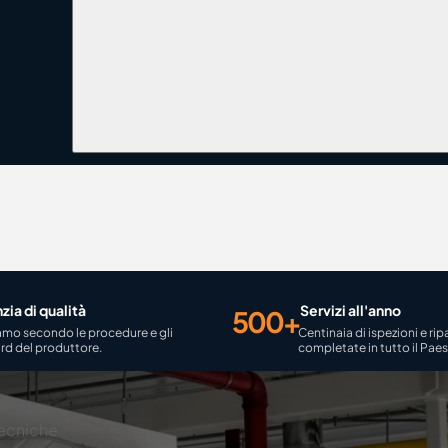
zia di qualità
Servizi all'anno
500+
amo secondo le procedure e gli
Centinaia di ispezioni e rip
rd del produttore.
completate in tutto il Paes
ecniche