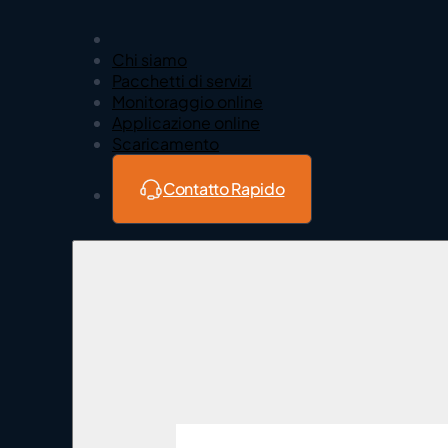
Chi siamo
Pacchetti di servizi
Monitoraggio online
Applicazione online
Scaricamento
Servizio a 
Agiamo a l
Contatto Rapido
tro
ore
le vostre
 ne sa di più!