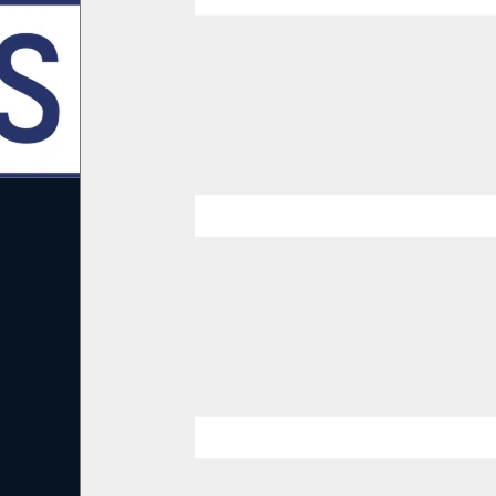
izza I Pacchetti Di Servizi
Aggiornamenti del
Assistenza post-garanzia
sistema