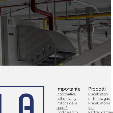
Importante
Prodotti
Informativa
Riscaldatori
sulla privacy
radianti a gas
Politica della
Riscaldatori a
qualità
gas
Codice etico
Raffreddamen