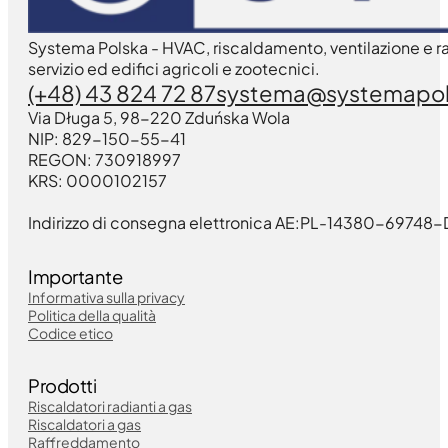
Systema Polska - HVAC, riscaldamento, ventilazione e ra
servizio ed edifici agricoli e zootecnici.
(+48) 43 824 72 87
systema@systemapol
Via Długa 5, 98-220 Zduńska Wola
NIP: 829-150-55-41
REGON: 730918997
KRS: 0000102157
Indirizzo di consegna elettronica AE:PL-14380-6974
Importante
Informativa sulla privacy
Politica della qualità
Codice etico
Prodotti
Riscaldatori radianti a gas
Riscaldatori a gas
Raffreddamento